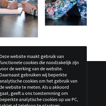
Deze website maakt gebruik van
functionele cookies die noodzakelijk zijn
voor de werking van de website.
Daarnaast gebruiken wij beperkte
Volg ons op LinkedIn
analytische cookies om het gebruik van
de website te meten. Als u akkoord
Voor product updates, impactverhalen,
gaat, geeft u ons toestemming om
vacatures en andere nieuws.
beperkte analytische cookies op uw PC,
tablet of telefoon te plaatsen.