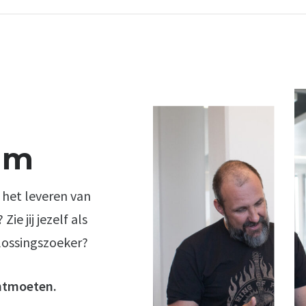
am
r het leveren van
e jij jezelf als
lossingszoeker?
ontmoeten.