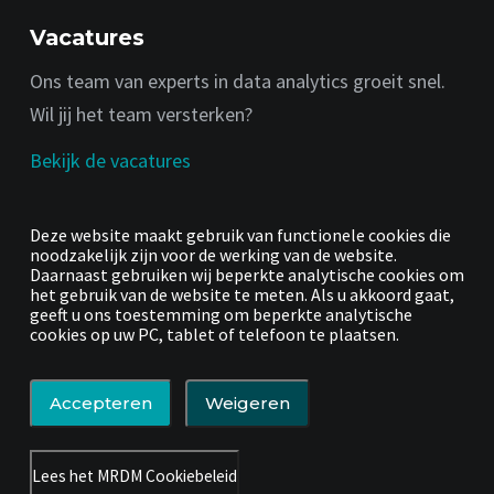
Vacatures
Ons team van experts in data analytics groeit snel.
Wil jij het team versterken?
Bekijk de vacatures
Volg ons op LinkedIn
Deze website maakt gebruik van functionele cookies die
Voor product updates, impactverhalen, vacatures en
noodzakelijk zijn voor de werking van de website.
Daarnaast gebruiken wij beperkte analytische cookies om
andere nieuws.
het gebruik van de website te meten. Als u akkoord gaat,
geeft u ons toestemming om beperkte analytische
LinkedIn
cookies op uw PC, tablet of telefoon te plaatsen.
Accepteren
Weigeren
© MRDM, onderdeel van de
LOGEX group
.
Lees het MRDM Cookiebeleid
Privacyverklaring
.
Cookies
.