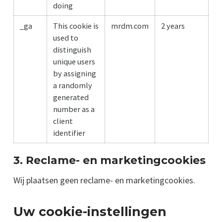
doing
_ga
This cookie is
mrdm.com
2 years
used to
distinguish
unique users
by assigning
a randomly
generated
number as a
client
identifier
3. Reclame- en marketingcookies
Wij plaatsen geen reclame- en marketingcookies.
Uw cookie-instellingen