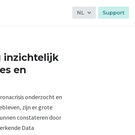
expand_more
NL
Support
inzichtelijk
es en
ronacrisis onderzocht en
bleven, zijn er grote
 kunnen constateren door
werkende Data